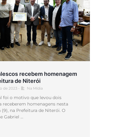
alescos recebem homenagem
itura de Niterói
o de 2023
•
Na Mídia
l foi o motivo que levou dois
 a receberem homenagens nesta
a (9), na Prefeitura de Niterói. O
e Gabriel …