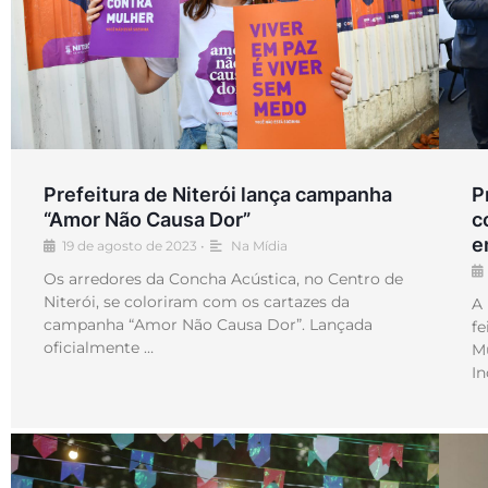
Prefeitura de Niterói lança campanha
P
“Amor Não Causa Dor”
c
e
19 de agosto de 2023
•
Na Mídia
Os arredores da Concha Acústica, no Centro de
Niterói, se coloriram com os cartazes da
A 
campanha “Amor Não Causa Dor”. Lançada
fe
oficialmente …
Mu
I