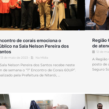
Região 
ncontro de corais emociona o
de aten
úblico na Sala Nelson Pereira dos
antos
12 de ma
13 de maio de 2023
•
Na Mídia
A Região 
posto de 
Sala Nelson Pereira dos Santos recebe neste
Seguro So
m de semana o “1º Encontro de Corais 60UP”.
alizado pela Prefeitura de Niterói, …