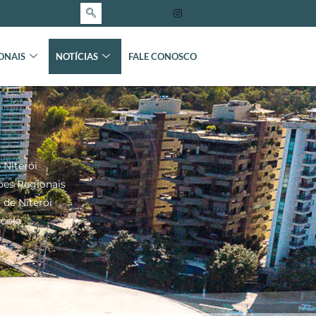
ONAIS
NOTÍCIAS
FALE CONOSCO
 Niterói
ões Regionais
 de Niterói
cola