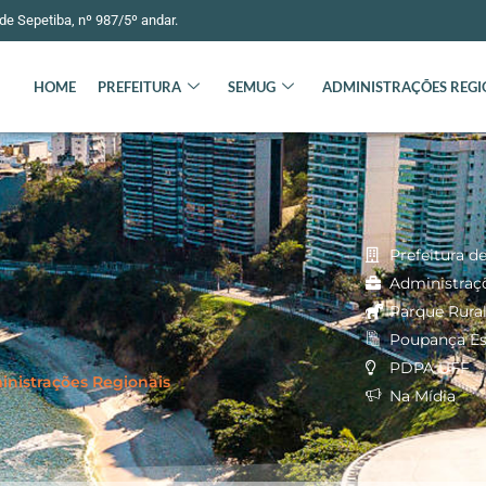
e Sepetiba, nº 987/5º andar.
HOME
PREFEITURA
SEMUG
ADMINISTRAÇÕES REGI
Prefeitura de
Administraç
Parque Rural
Poupança Es
PDPA UFF
nistrações Regionais
Na Mídia