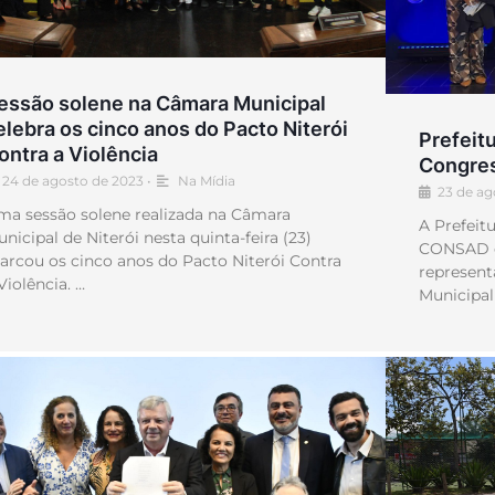
essão solene na Câmara Municipal
elebra os cinco anos do Pacto Niterói
Prefeitu
ontra a Violência
Congres
24 de agosto de 2023
•
Na Mídia
23 de ag
ma sessão solene realizada na Câmara
A Prefeitu
nicipal de Niterói nesta quinta-feira (23)
CONSAD em
arcou os cinco anos do Pacto Niterói Contra
represent
Violência. …
Municipal