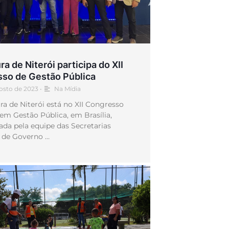
ra de Niterói participa do XII
so de Gestão Pública
osto de 2023
•
Na Mídia
ra de Niterói está no XII Congresso
 Gestão Pública, em Brasília,
ada pela equipe das Secretarias
 de Governo …