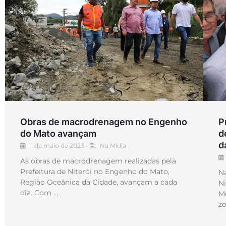
Obras de macrodrenagem no Engenho
P
do Mato avançam
d
d
11 de maio de 2023
•
Na Mídia
As obras de macrodrenagem realizadas pela
Prefeitura de Niterói no Engenho do Mato,
Na
Região Oceânica da Cidade, avançam a cada
N
dia. Com …
Mé
z