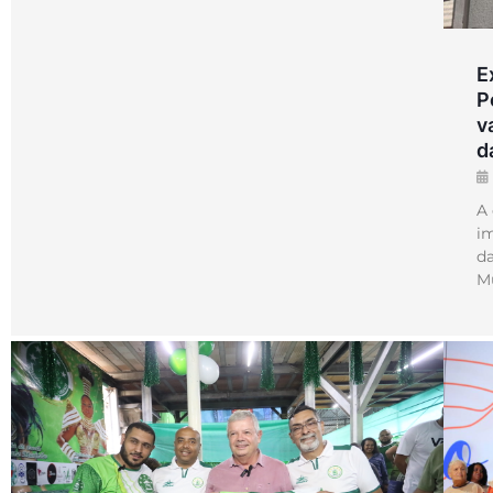
E
P
v
d
A
im
da
Mu