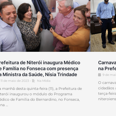
refeitura de Niterói inaugura Médico
Carnav
e Família no Fonseca com presença
na Prefe
a Ministra da Saúde, Nísia Trindade
9 de mai
11 de maio de 2023
•
Na Mídia
O carnava
cidadãos
 manhã desta quinta-feira (11), a Prefeitura de
terça-feir
iterói inaugurou o módulo do Programa
niteroiens
dico de Família do Bernardino, no Fonseca,
ona …