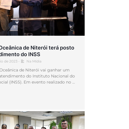
Oceânica de Niterói terá posto
dimento do INSS
io de 2023
•
Na Mídia
Oceânica de Niterói vai ganhar um
atendimento do Instituto Nacional do
cial (INSS). Em evento realizado no …