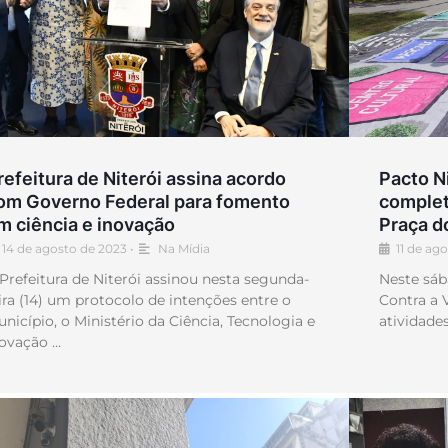
Pacto N
refeitura de Niterói assina acordo
complet
om Governo Federal para fomento
Praça d
m ciência e inovação
11 de ag
14 de agosto de 2023
•
Na Mídia
Neste sáb
Prefeitura de Niterói assinou nesta segunda-
Contra a 
ira (14) um protocolo de intenções entre o
atividade
nicípio, o Ministério da Ciência, Tecnologia e
novação …