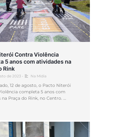
iterói Contra Violência
a 5 anos com atividades na
o Rink
osto de 2023
•
Na Mídia
ado, 12 de agosto, o Pacto Niterói
Violência completa 5 anos com
s na Praça do Rink, no Centro. …