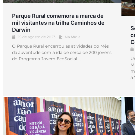
Parque Rural comemora a marca de
mil visitantes na trilha Caminhos de
S
Darwin
c
25 de agosto de 2023
•
Na Mídia
C
O Parque Rural encerrou as atividades do Mês
da Juventude com a ida de cerca de 200 jovens
U
do Programa Jovem EcoSocial …
Mu
m
a 