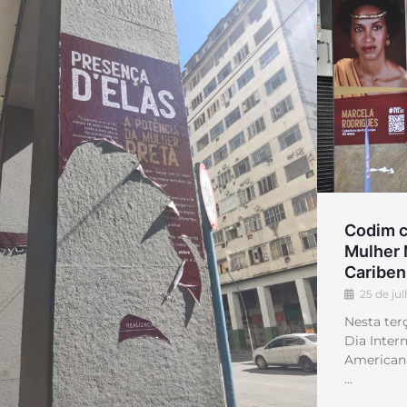
Codim c
Mulher 
Cariben
25 de ju
Nesta terç
Dia Inter
Americana
…