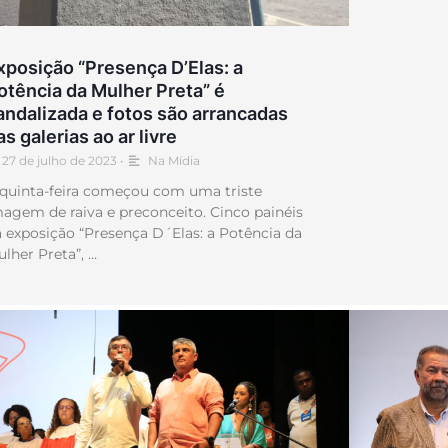
xposição “Presença D’Elas: a
otência da Mulher Preta” é
andalizada e fotos são arrancadas
as galerias ao ar livre
27 de julho de 2023
•
Na Mídia
 quinta-feira começou com uma triste
agem de raiva e preconceito. Cinco painéis
 exposição “Presença D´Elas: a Potência da
lher Preta”, …