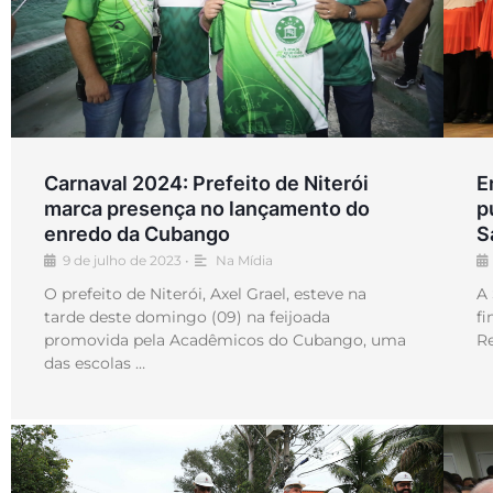
Carnaval 2024: Prefeito de Niterói
E
marca presença no lançamento do
p
enredo da Cubango
S
9 de julho de 2023
•
Na Mídia
O prefeito de Niterói, Axel Grael, esteve na
A 
tarde deste domingo (09) na feijoada
fi
promovida pela Acadêmicos do Cubango, uma
Re
das escolas …