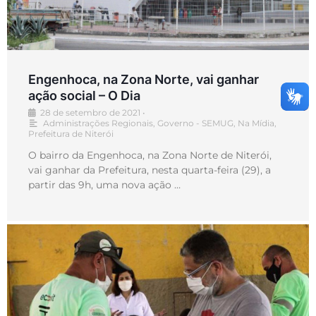
Engenhoca, na Zona Norte, vai ganhar
ação social – O Dia
28 de setembro de 2021
•
Administrações Regionais
,
Governo - SEMUG
,
Na Mídia
,
Prefeitura de Niterói
O bairro da Engenhoca, na Zona Norte de Niterói,
vai ganhar da Prefeitura, nesta quarta-feira (29), a
partir das 9h, uma nova ação …