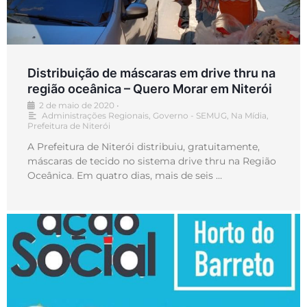
Distribuição de máscaras em drive thru na
região oceânica – Quero Morar em Niterói
2 de maio de 2020
•
Administrações Regionais
,
Governo - SEMUG
,
Na Mídia
,
Prefeitura de Niterói
A Prefeitura de Niterói distribuiu, gratuitamente,
máscaras de tecido no sistema drive thru na Região
Oceânica. Em quatro dias, mais de seis …