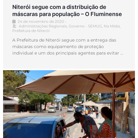
Niterói segue com a distribuição de
máscaras para população – O Fluminense
24 de novembro de 2020
•
Administrações Regionais
,
Governo - SEMUG
,
Na Mídia
,
Prefeitura de Niterói
A Prefeitura de Niterói segue com a entrega das
máscaras como equipamento de proteção
individual e um dos principais agentes para evitar …