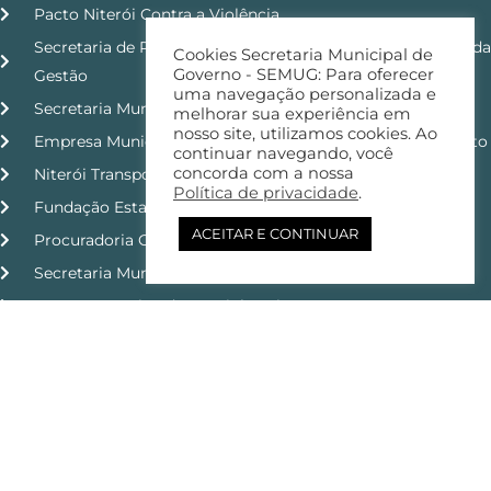
Pacto Niterói Contra a Violência
Secretaria de Planejamento, Orçamento e Modernização da
Cookies Secretaria Municipal de
Governo - SEMUG: Para oferecer
Gestão
uma navegação personalizada e
Secretaria Municipal de Ordem Pública
melhorar sua experiência em
nosso site, utilizamos cookies. Ao
Empresa Municipal de Moradia, Urbanização e Saneamento
continuar navegando, você
concorda com a nossa
Niterói Transporte e Trânsito
Política de privacidade
.
Fundação Estatal de Saúde
ACEITAR E CONTINUAR
Procuradoria Geral do Município
Secretaria Municipal de Esporte e Lazer
Grupo Executivo do Caminho Niemeyer
Niterói de Bicicleta
Controladoria Geral do Município
Copyright © 2026 | SEMUG - Governo | Todos os Direitos
Reservados