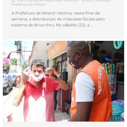
Administrações Regionais
,
Governo - SEMUG
,
Na Mídia
,
Prefeitura de Niterói
A Prefeitura de Niterói retoma, neste final de
semana, a distribuição de máscaras faciais pelo
sistema de drive-thru. No sábado (22), a …