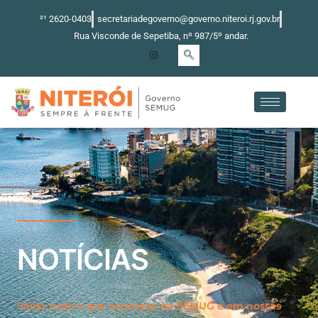
Ir
²¹ 2620-0403
secretariadegoverno@governo.niteroi.rj.gov.br
para
Rua Visconde de Sepetiba, nº 987/5º andar.
o
conteúdo
NOTÍCIAS
Saiba tudo o que acontece na SEMUG e em nossas