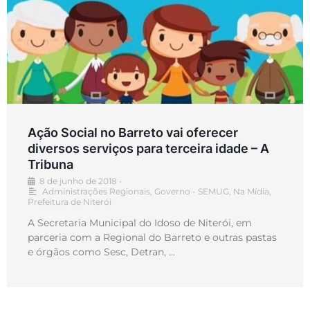
Ação Social no Barreto vai oferecer
diversos serviços para terceira idade – A
Tribuna
8 de junho de 2018
•
Administrações Regionais
,
Governo - SEMUG
,
Na Mídia
,
Prefeitura de Niterói
A Secretaria Municipal do Idoso de Niterói, em
parceria com a Regional do Barreto e outras pastas
e órgãos como Sesc, Detran, …