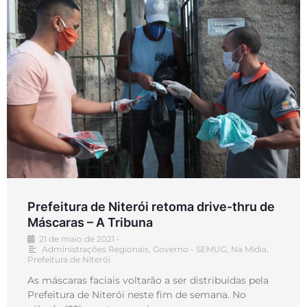
Prefeitura de Niterói retoma drive-thru de
Máscaras – A Tribuna
21 de maio de 2021
•
Administrações Regionais
,
Governo - SEMUG
,
Na Mídia
,
Prefeitura de Niterói
As máscaras faciais voltarão a ser distribuídas pela
Prefeitura de Niterói neste fim de semana. No