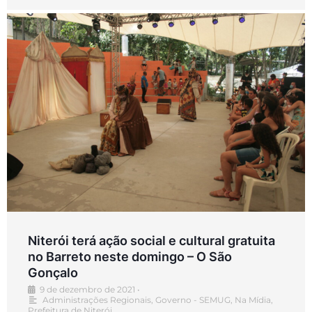
Niterói terá ação social e cultural gratuita
no Barreto neste domingo – O São
Gonçalo
9 de dezembro de 2021
•
Administrações Regionais
,
Governo - SEMUG
,
Na Mídia
,
Prefeitura de Niterói