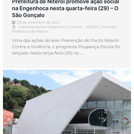
Prefeitura de Niterói promove ação social
na Engenhoca nesta quarta-feira (29) – O
São Gonçalo
29 de setembro de 2021
•
Administrações Regionais
,
Governo - SEMUG
,
Na Mídia
,
Prefeitura de Niterói
Uma das ações do eixo Prevenção do Pacto Niterói
Contra a Violência, o programa Poupança Escola foi
lançado nesta terça-feira (05) no …