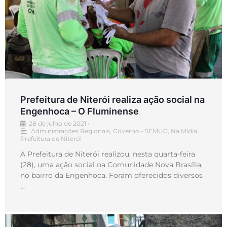
Prefeitura de Niterói realiza ação social na
Engenhoca – O Fluminense
28 de julho de 2021
•
Administrações Regionais
,
Governo - SEMUG
,
Na Mídia
,
Prefeitura de Niterói
A Prefeitura de Niterói realizou, nesta quarta-feira
(28), uma ação social na Comunidade Nova Brasília,
no bairro da Engenhoca. Foram oferecidos diversos
…