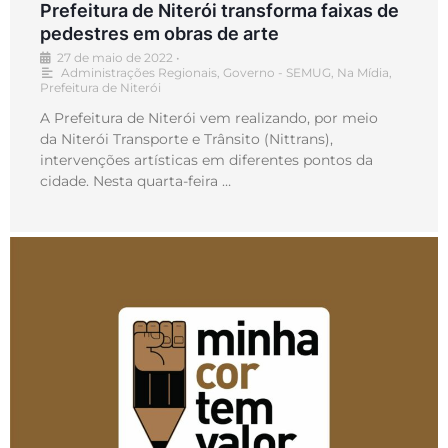
Prefeitura de Niterói transforma faixas de
pedestres em obras de arte
27 de maio de 2022
•
Administrações Regionais
,
Governo - SEMUG
,
Na Mídia
,
Prefeitura de Niterói
A Prefeitura de Niterói vem realizando, por meio
da Niterói Transporte e Trânsito (Nittrans),
intervenções artísticas em diferentes pontos da
cidade. Nesta quarta-feira …