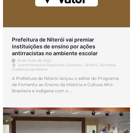
Prefeitura de Niterói vai premiar
instituições de ensino por ações
antirracistas no ambiente escolar
25 de maio de 2022
•
Administrações Regionais
,
Governo - SEMUG
,
Na Mídia
,
Prefeitura de Niterói
A Prefeitura de Niterói lançou o edital do Programa
de Fomento ao Ensino da História e Cultura Afro-
Brasileira e Indígena com o …