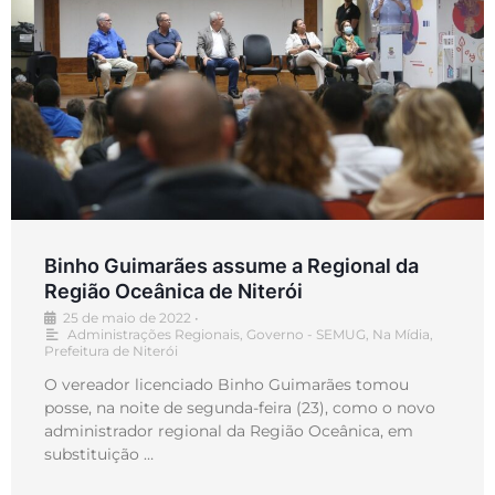
Binho Guimarães assume a Regional da
Região Oceânica de Niterói
25 de maio de 2022
•
Administrações Regionais
,
Governo - SEMUG
,
Na Mídia
,
Prefeitura de Niterói
O vereador licenciado Binho Guimarães tomou
posse, na noite de segunda-feira (23), como o novo
administrador regional da Região Oceânica, em
substituição …