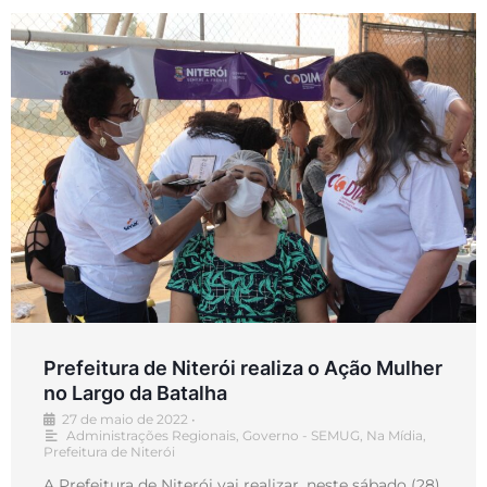
Prefeitura de Niterói realiza o Ação Mulher
no Largo da Batalha
27 de maio de 2022
•
Administrações Regionais
,
Governo - SEMUG
,
Na Mídia
,
Prefeitura de Niterói
A Prefeitura de Niterói vai realizar, neste sábado (28),