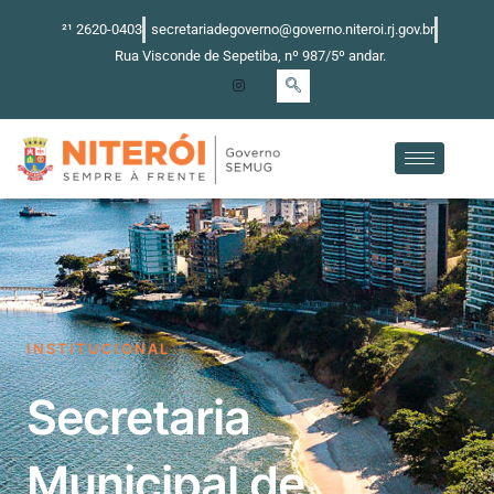
Ir
²¹ 2620-0403
secretariadegoverno@governo.niteroi.rj.gov.br
para
Rua Visconde de Sepetiba, nº 987/5º andar.
o
conteúdo
INSTITUCIONAL
Secretaria
Municipal de