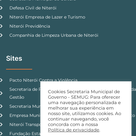
Defesa Civil de Niterói
Niterói Empresa de Lazer e Turismo
Niterói Previdência
Companhia de Limpeza Urbana de Niterói
Sites
Pacto Niterói Contra a Violência
Secretaria de Planejamento, Orçamento e Modernização da
Cookies Secretaria Municipal de
Governo - SEMUG: Para oferecer
Gestão
uma navegação personalizada e
Secretaria Municipal de Ordem Pública
melhorar sua experiência em
nosso site, utilizamos cookies. Ao
Empresa Municipal de Moradia, Urbanização e Saneamento
continuar navegando, você
concorda com a nossa
Niterói Transporte e Trânsito
Política de privacidade
.
Fundação Estatal de Saúde