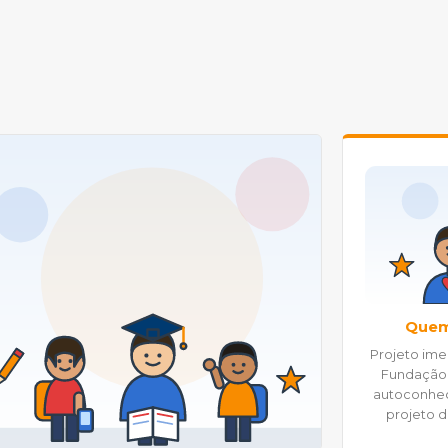
Quem
Projeto ime
Fundação 
autoconhec
projeto d