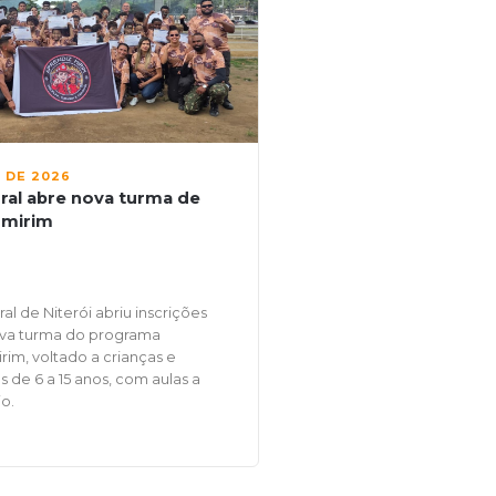
L DE 2026
ral abre nova turma de
 mirim
al de Niterói abriu inscrições
va turma do programa
im, voltado a crianças e
 de 6 a 15 anos, com aulas a
o.