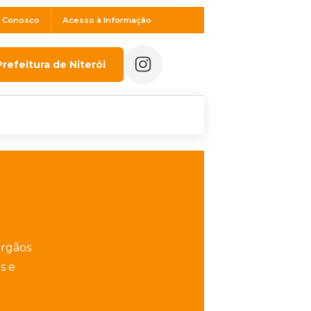
e Conosco
Acesso à Informação
Prefeitura de Niterói
órgãos
s e