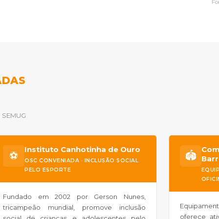
Fo
ADAS
 a SEMUG
Instituto Canhotinha de Ouro
Com
⚽
🏟️
Barr
OSC CONVENIADA · INCLUSÃO SOCIAL
PELO ESPORTE
EQUIP
OFIC
Fundado em 2002 por Gerson Nunes,
Equipament
tricampeão mundial, promove inclusão
oferece ati
social de crianças e adolescentes pelo