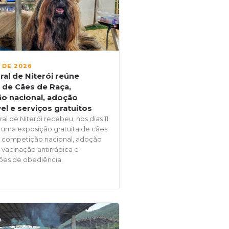
 DE 2026
al de Niterói reúne
 de Cães de Raça,
o nacional, adoção
l e serviços gratuitos
al de Niterói recebeu, nos dias 11
o, uma exposição gratuita de cães
 competição nacional, adoção
 vacinação antirrábica e
es de obediência.