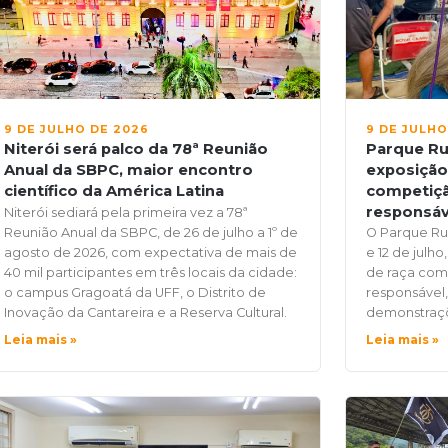
9 DE JULHO DE 2026
9 DE JULHO
Niterói será palco da 78ª Reunião
Parque Rur
Anual da SBPC, maior encontro
exposição
científico da América Latina
competiçã
responsáve
Niterói sediará pela primeira vez a 78ª
Reunião Anual da SBPC, de 26 de julho a 1º de
O Parque Rur
agosto de 2026, com expectativa de mais de
e 12 de julh
40 mil participantes em três locais da cidade:
de raça com
o campus Gragoatá da UFF, o Distrito de
responsável,
Inovação da Cantareira e a Reserva Cultural.
demonstraçõ
Leia mais »
Leia mais »