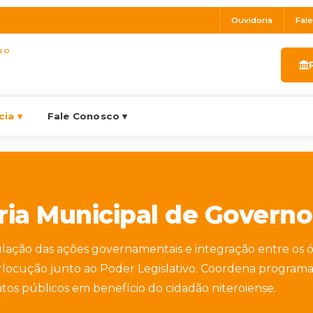
Ouvidoria
Fal
NO
ia ▾
Fale Conosco ▾
ria Municipal de Governo
ulação das ações governamentais e integração entre os 
rlocução junto ao Poder Legislativo. Coordena programa
os públicos em benefício do cidadão niteroiense.