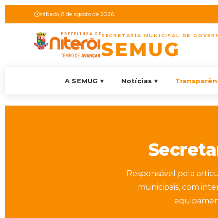
sábado, 8 de agosto de 2026
SECRETARIA MUNICIPAL DE GOVER
SEMUG
A SEMUG ▾
Notícias ▾
Transparênc
Secreta
Responsável pela artic
municipais, com inte
equipament