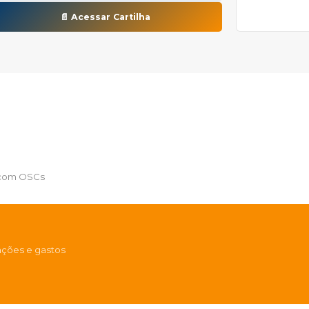
📄 Acessar Cartilha
s com OSCs
tações e gastos