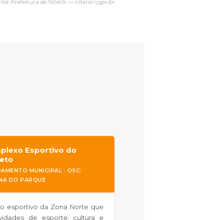
nte: Prefeitura de Niterói — niteroi.rj.gov.br
plexo Esportivo do
eto
AMENTO MUNICIPAL · OSC:
INA DO PARQUE
o esportivo da Zona Norte que
vidades de esporte, cultura e