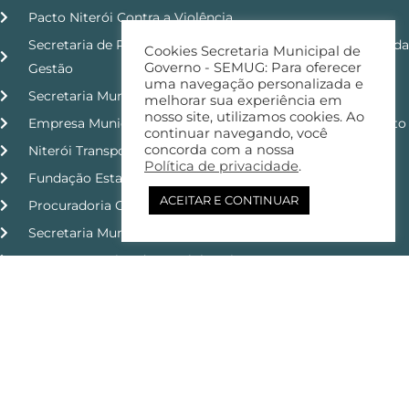
Pacto Niterói Contra a Violência
Secretaria de Planejamento, Orçamento e Modernização da
Cookies Secretaria Municipal de
Governo - SEMUG: Para oferecer
Gestão
uma navegação personalizada e
Secretaria Municipal de Ordem Pública
melhorar sua experiência em
nosso site, utilizamos cookies. Ao
Empresa Municipal de Moradia, Urbanização e Saneamento
continuar navegando, você
concorda com a nossa
Niterói Transporte e Trânsito
Política de privacidade
.
Fundação Estatal de Saúde
ACEITAR E CONTINUAR
Procuradoria Geral do Município
Secretaria Municipal de Esporte e Lazer
Grupo Executivo do Caminho Niemeyer
Niterói de Bicicleta
Controladoria Geral do Município
Copyright © 2026 | SEMUG - Governo | Todos os Direitos
Reservados