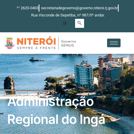
Ir
²¹ 2620-0403
secretariadegoverno@governo.niteroi.rj.gov.br
para
Rua Visconde de Sepetiba, nº 987/5º andar.
o
conteúdo
Administração
Regional do Ingá