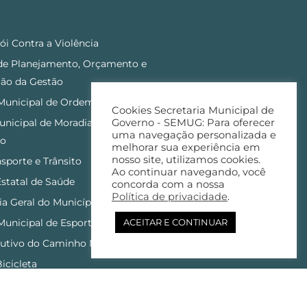
ói Contra a Violência
 de Planejamento, Orçamento e
ão da Gestão
 Municipal de Ordem Pública
Cookies Secretaria Municipal de
nicipal de Moradia, Urbanização e
Governo - SEMUG: Para oferecer
uma navegação personalizada e
to
melhorar sua experiência em
nosso site, utilizamos cookies.
nsporte e Trânsito
Ao continuar navegando, você
statal de Saúde
concorda com a nossa
Política de privacidade
.
ia Geral do Município
Municipal de Esporte e Lazer
ACEITAR E CONTINUAR
utivo do Caminho Niemeyer
Bicicleta
ria Geral do Município