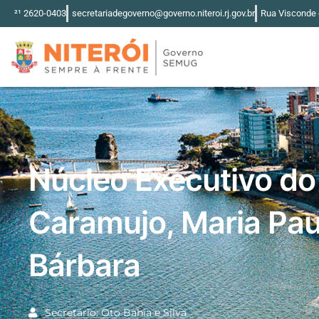
Ir
²¹ 2620-0403
secretariadegoverno@governo.niteroi.rj.gov.br
Rua Visconde d
para
o
conteúdo
Núcleo Executivo do
Caramujo, Maria Pau
Bárbara
Secretário: Oto Bahia e Silva