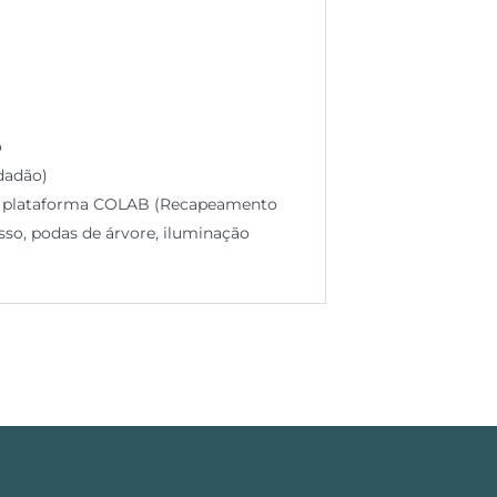
o
dadão)
da plataforma COLAB (Recapeamento
sso, podas de árvore, iluminação