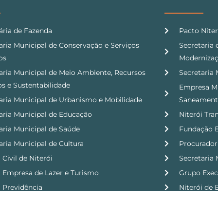
ária de Fazenda
Pacto Niter
aria Municipal de Conservação e Serviços
Secretaria
os
Modernizaç
aria Municipal de Meio Ambiente, Recursos
Secretaria
os e Sustentabilidade
Empresa Mu
aria Municipal de Urbanismo e Mobilidade
Saneamen
aria Municipal de Educação
Niterói Tra
aria Municipal de Saúde
Fundação E
aria Municipal de Cultura
Procurador
Civil de Niterói
Secretaria 
i Empresa de Lazer e Turismo
Grupo Exec
i Previdência
Niterói de 
hia de Limpeza Urbana de Niterói
Controlado