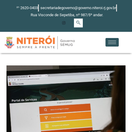
Ir
²¹ 2620-0403
secretariadegoverno@governo.niteroi.rj.gov.br
para
Rua Visconde de Sepetiba, nº 987/5º andar.
o
conteúdo
Post
navigation