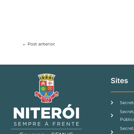
←
Post anterior
Sites
Secret
Secret
Públic
Secret