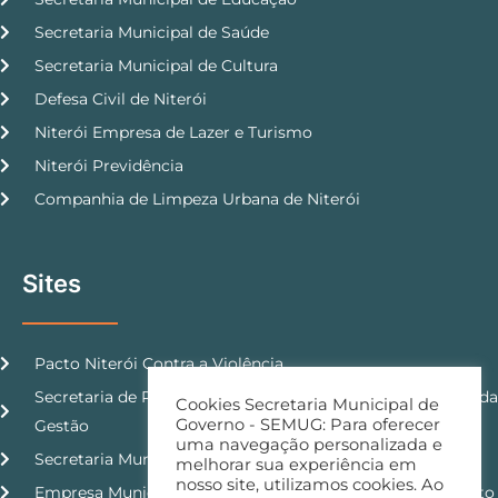
Secretaria Municipal de Saúde
Secretaria Municipal de Cultura
Defesa Civil de Niterói
Niterói Empresa de Lazer e Turismo
Niterói Previdência
Companhia de Limpeza Urbana de Niterói
Sites
Pacto Niterói Contra a Violência
Secretaria de Planejamento, Orçamento e Modernização da
Cookies Secretaria Municipal de
Governo - SEMUG: Para oferecer
Gestão
uma navegação personalizada e
Secretaria Municipal de Ordem Pública
melhorar sua experiência em
nosso site, utilizamos cookies. Ao
Empresa Municipal de Moradia, Urbanização e Saneamento