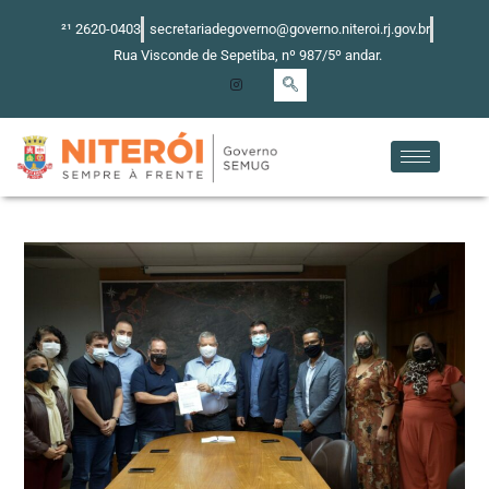
Ir
²¹ 2620-0403
secretariadegoverno@governo.niteroi.rj.gov.br
para
Rua Visconde de Sepetiba, nº 987/5º andar.
o
conteúdo
Post
navigation